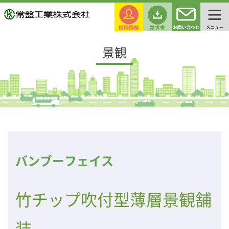
景観
バンブーフェイス
竹チップ吹付型薄層景観舗
装