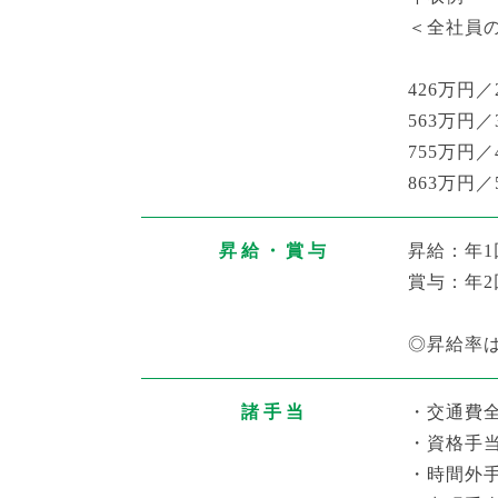
＜全社員の
426万円／2
563万円／
755万円／4
863万円／5
昇給・賞与
昇給：年1
賞与：年2
◎昇給率は
諸手当
・交通費
・資格手
・時間外