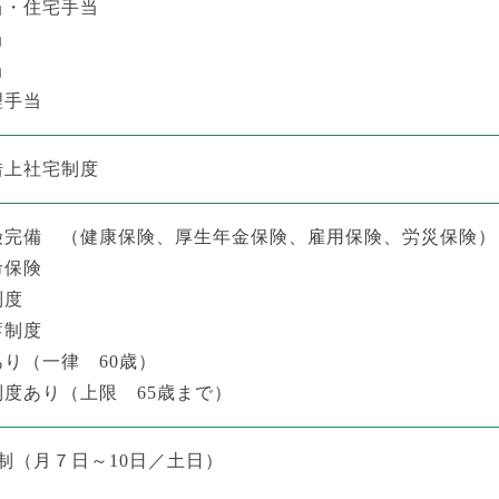
当・住宅手当
当
当
理手当
借上社宅制度
険完備
（健康保険、厚生年金保険、雇用保険、労災保険）
命保険
制度
蓄制度
り（一律 60歳）
度あり（上限 65歳まで）
制（月７日～10日／土日）