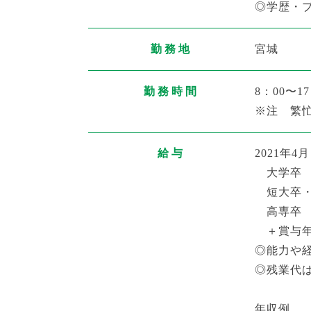
◎学歴・
勤務地
宮城
勤務時間
8：00〜1
※注 繁
給与
2021年
大学卒 
短大卒・専
高専卒 
＋賞与年
◎能力や
◎残業代
年収例