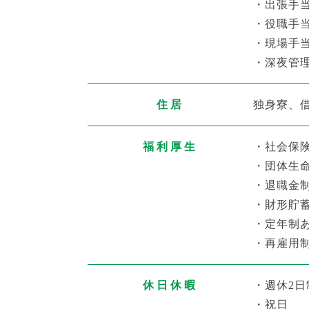
・出張手
・役職手
・現場手
・深夜管
住居
独身寮、
福利厚生
・社会保
・団体生
・退職金
・財形貯
・定年制あ
・再雇用制
休日休暇
・週休2日
・祝日