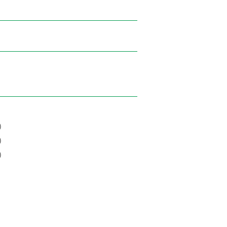
）
）
）