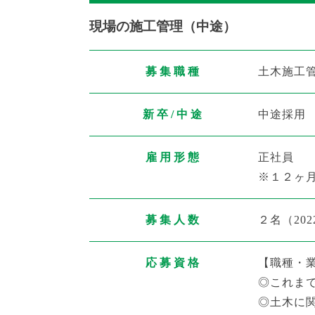
現場の施工管理（中途）
募集職種
土木施工
新卒/中途
中途採用
雇用形態
正社員
※１２ヶ
募集人数
２名（
20
応募資格
【職種・
◎これま
◎土木に