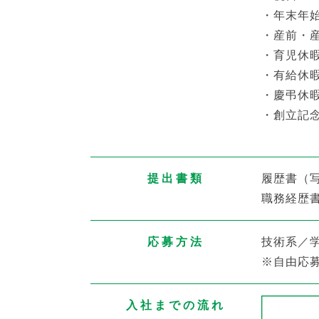
・年末年
・産前・
・育児休
・
有給休暇
・慶弔休
・創立記念
提出書類
履歴書（
職務経歴
応募方法
技術系／
※自由応
入社までの流れ