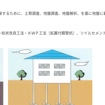
確保するために、土質調査、地盤調査、地盤解析、を基に地盤に
ト柱状改良工法・ＫＷＰ工法（拡翼付鋼管杭）、ソイルセメン