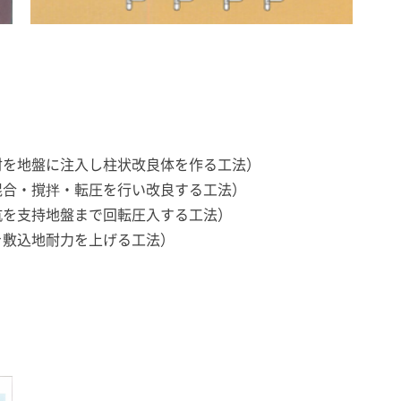
材を地盤に注入し柱状改良体を作る工法）
混合・撹拌・転圧を行い改良する工法）
杭を支持地盤まで回転圧入する工法）
を敷込地耐力を上げる工法）