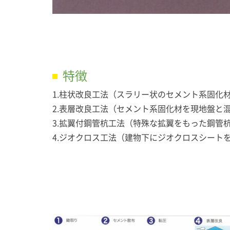
特徴
1.柱状改良工法（スラリー状のセメント系固化
2.表層改良工法（セメント系固化材を現地盤と
3.拡翼付鋼管杭工法（特殊な拡翼をもった鋼管
4.ジオクロス工法（建物下にジオクロスシート